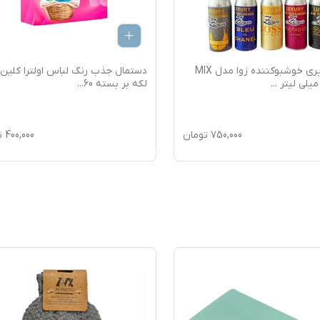
یدک اسپری خوشبوکننده زوا مدل MIX
دستمال جذب رنگ لباس اولترا کلین
...
لکه بر بسته 60
...
750,000
تومان
400,000
ت