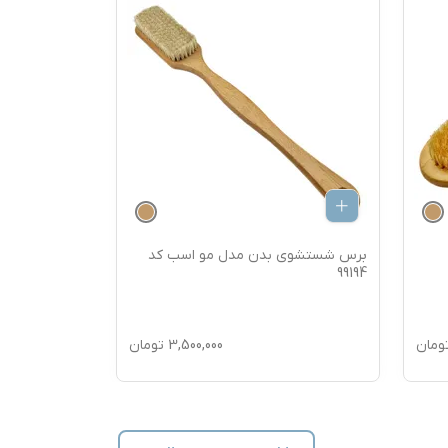
برس شستشوی بدن مدل مو اسب کد
برس شستشوی
99193
99194
ومان
3,500,000
تومان