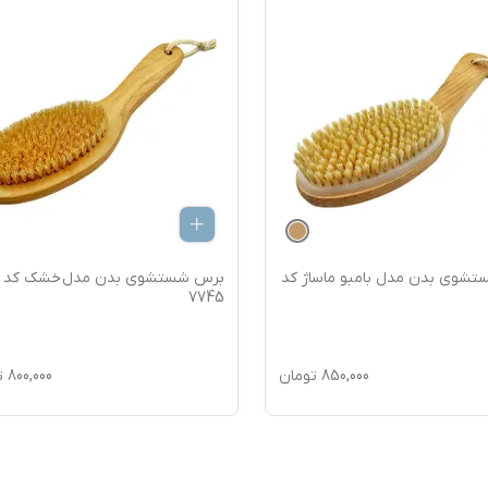
شوی بدن مدل بامبو ماساژ کد
برس شستشوی بدن مدل خشک کد
7745
850,000
تومان
800,000
ت