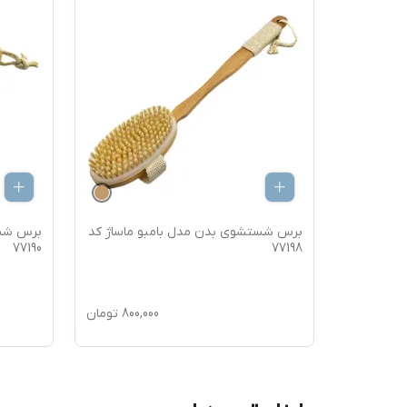
ماساژ کد
برس شستشوی بدن مدل بامبو ماساژ کد
برس شست
77190
77198
850,
تومان
800,000
تومان