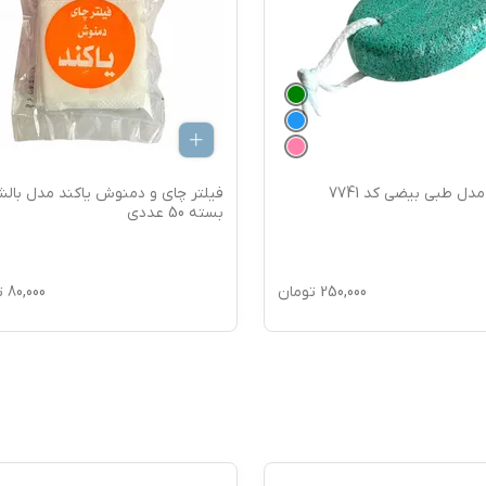
دل طبی بیضی کد 7741
فیلتر چای و دمنوش یاکند مدل بالش
بسته 50 عددی
250,000
تومان
80,000
ت