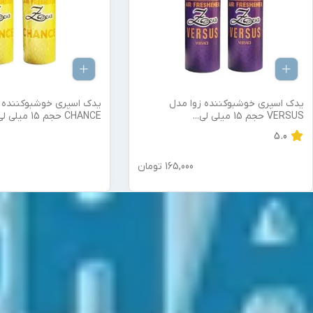
یدک اسپری خوشبوکننده زوا مدل
یدک اسپری خوشبوکننده 
VERSUS حجم 15 میلی لی
...
CHANCE حجم 15 میلی لی
5.0
165,000
تومان