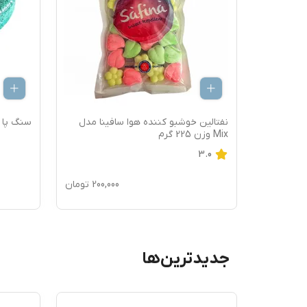
ینا مدل
نفتالین خوشبو کننده هوا سافینا مدل
سنگ پا م
Mix وزن 225 گرم
3.0
120,
تومان
200,000
تومان
جدیدترین‌ها