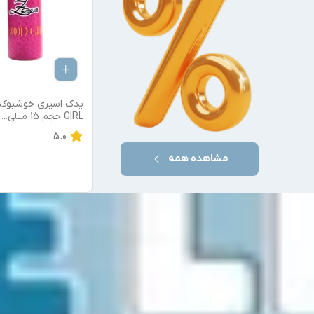
اسکاچ برایت مدل sa_deh بسته 5
عددی
GIRL حجم 15 میلی
...
5.0
مشاهده همه
1,000,000
تومان