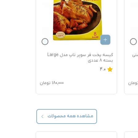
تی
کیسه پخت فر سوپر تاپ مدل Large
بسته 8 عددی
عددی
4.0
ومان
180,000
تومان
مشاهده همه
محصولات