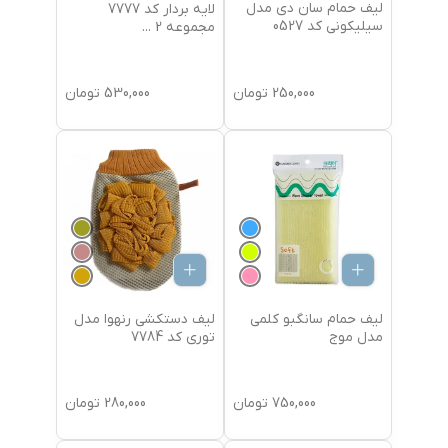
لیف حمام سان دی مدل
لایه بردار کد 7777
سیلیکونی کد 0527
مجموعه 2
...
250,000
تومان
530,000
تومان
لیف حمام سانگبو کلمی
لیف دستکشی رنهوا مدل
مدل موج
توری کد 7784
750,000
تومان
280,000
تومان