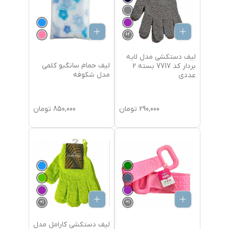
+
2
لیف دستکشی مدل لایه
لیف حمام سانگبو کلمی
بردار کد 7717 بسته 2
مدل شکوفه
عددی
290,000
تومان
850,000
تومان
+
1
+
1
لیف دستکشی کارامل مدل