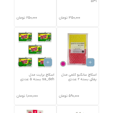
531
350,000
تومان
250,000
تومان
اسکاچ سانگبو کلمی مدل
اسکاچ برایت مدل
پفکی بسته 2 عددی
sa_deh بسته 5 عددی
590,000
تومان
1,000,000
تومان