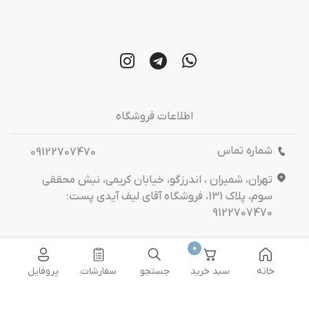
اطلاعات فروشگاه
شماره تماس
09122707470
تهران، شمیران ، اندرزگو، خیابان کریمی، نبش محققی
سوم، پلاک 131، فروشگاه آقای لیف آیدی پست:
9122707470
ما را بیشتر بشناسید
0
خانه
سبد خرید
جستجو
سفارشات
پروفایل
درباره‌ ما
تماس باما