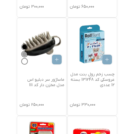
650,000
تومان
300,000
تومان
چسب زخم رول بنت مدل
ماساژور سر دبلیو اس
عروسکی کد 131248 بسته
مدل مخزن دار کد 111
12 عددی
330,000
تومان
250,000
تومان