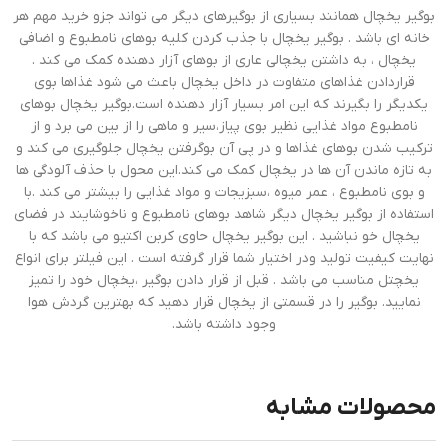
بوگیر یخچال همانند بسیاری از بوگیرهای دیگر می تواند جزو خرید مهم هر
خانه ای باشد . بوگیر یخچال با جذب کردن کلیه بوهای نامطبوع و اضافی
یخچال ، به داشتن یخچالی عاری از بوهای آزار دهنده کمک می کند .
قراردادن غذاهای متفاوت در داخل یخچال باعث می شود غذاها بوی
یکدیگر را بگیرند که این امر بسیار آزار دهنده است.بوگیر یخچال بوهای
نامطبوع مواد غذایی نظیر بوی پیاز،سیر و ماهی را از بین می برد و از
ترکیب شدن بوهای غذاها و در پی آن بوگرفتن یخچال جلوگیری می کند و
به تازه ماندن آن ها در یخچال کمک می کند.این محول با حذف آلودگی ها
و بوی نامطبوع ، عمر میوه ،سبزیجات و مواد غذایی را بیشتر می کند .با
استفاده از بوگیر یخچال دیگر شاهد بوهای نامطبوع و ناخوشایند در فضای
یخچال خو نباشید . این بوگیر یخچال حاوی کربن اکتیو می باشد که با
نهایت کیفیت تولید ودر اختیار شما قرار گرفته است . این فیلتر برای انواع
یخچتل مناسب می باشد . قبل از قرار دادن بوگیر ،یخچال خود را تمیز
نمایید. بوگیر را در قسمتی از یخچال قرار دهید که بهترین گردش هوا
وجود داشته باشد.
محصولات مشابه