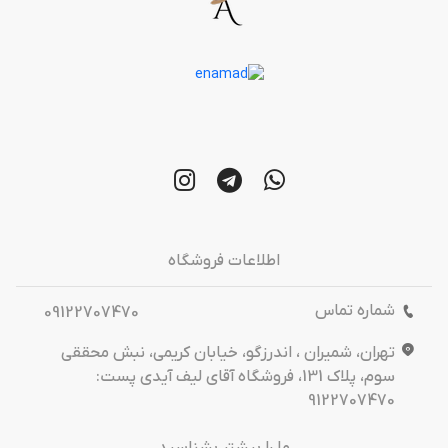
اطلاعات فروشگاه
شماره تماس
09122707470
تهران، شمیران ، اندرزگو، خیابان کریمی، نبش محققی
سوم، پلاک 131، فروشگاه آقای لیف آیدی پست:
9122707470