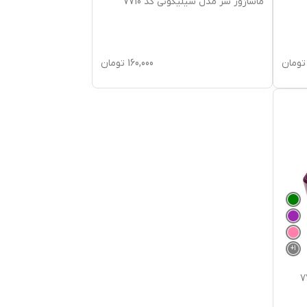
ماساژور سر مدل سیلیکونی کد 7710
تومان
160,000
تومان
+
1