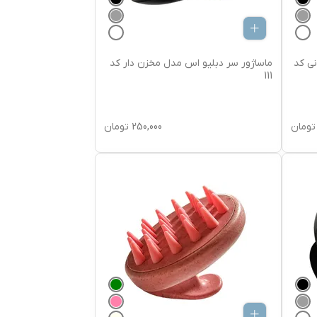
نی کد
ماساژور سر دبلیو اس مدل مخزن دار کد
111
تومان
250,000
تومان