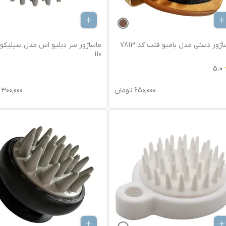
اژور دستی مدل بامبو قلب کد 7813
ماساژور سر دبلیو اس مدل سیلیکو
110
5.0
650,000
تومان
300,000