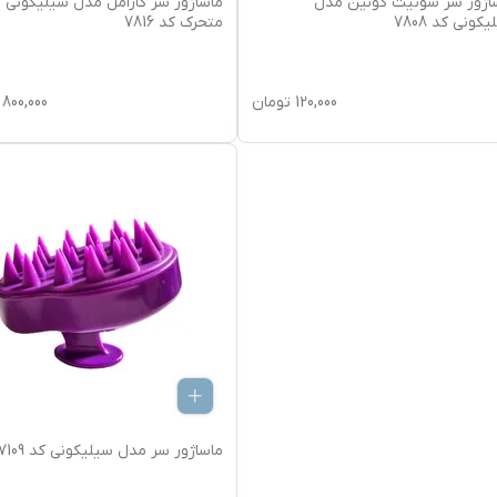
اژور سر سوئیت کوئین مدل
ماساژور سر کارامل مدل سیلیکونی
کونی کد 7808
متحرک کد 7816
120,000
تومان
800,000
ماساژور سر مدل سیلیکونی کد 77109