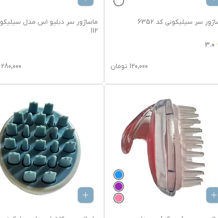
اژور سر سیلیکونی کد 6352
ماساژور سر دبلیو اس مدل سیلیکو
112
3.0
120,000
تومان
280,000