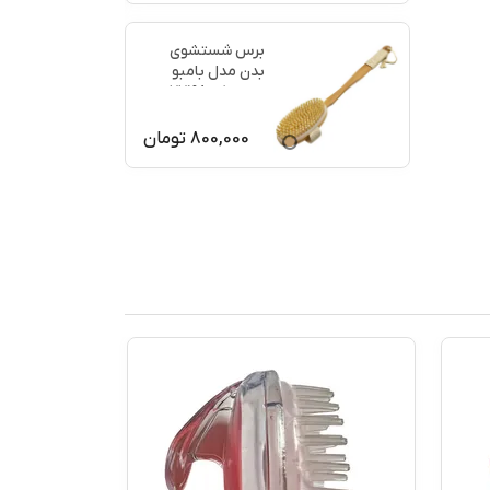
برس شستشوی
بدن مدل بامبو
ماساژ کد 77198
800,000
تومان