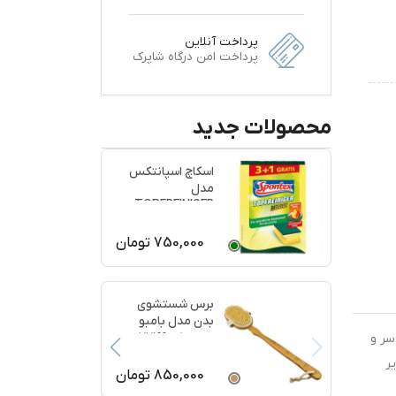
پرداخت آنلاین
پرداخت امن درگاه شاپرک
محصولات جدید
اسکاچ اسپانتکس
مدل
TOPFREINIGER
بسته 4 عددی
750,000
تومان
برس شستشوی
بدن مدل بامبو
ماساژ کد 77199
سر و
ر
850,000
تومان