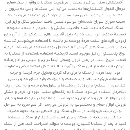
آتشفشانی شکل می‌گیرد.محققان می‌گویند سنگ‌پا درواقع از صخره‌های
درحال انفجار آتشفشان‌ها به دست می‌آید. این سنگ‌ها وقتی به بیرون از
دهانه پرت می‌شوند، حین سرد شدن از خود گازی متصاعد می‌کنند که
سبب سوراخ ‌سوراخ شدنشان می‌شود.همین بافت اسفنجی‌شکل و زبر این
سنگ است که باعث شده خاصیت سایش و لایه‌بردار داشته باشد.وجه
تسمیهٔ سنگ‌پا این است که به دلیل قابلیت بالای سایندگی اش از آن برای
زدودن لایه‌های سفت مردهٔ پوست در پاشنه پا استفاده می‌شود.در گذشته
تنها از چنین سنگ‌های آذرینی که متخلخل بوده استفاده می‌شد، اما امروزه
انواع پلاستیکی آن نیز موجود است. تاریخچه استفاده :استفاده از سنگ‌پا به
قدمت تاریخ است. در زمان قرون وسطی ابتدا در رم و سپس در خاورمیانه
مردم به استفاده از این سنگ روآوردند. البته شکل استفاده کمی متفاوت
بود. ابتدا مردم از سنگ پا برای پاک کردن وسایل جرم گرفته و چرب
استفاده می‌کردند، بعد وارد صنعت و درنهایت وارد دنیای مد و زیبایی
شد.امروز از سنگ‌پا برای زدودن بافت‌ها و سلول‌های مرده و به عنوان یک
لایه‌بردار استفاده می‌شود. سنگ‌پا به رنگ‌های سفید، قهوه‌ای، قرمز و مشکی
و در انواع طبیعی و مصنوعی موجود است و معمولا در داروخانه‌ها و مراکز
فروش لوازم حمام و دستشویی به فروش می‌رسد. اگر هم سری به سواحل
یونان بزنید، می‌توانید در ساحل، سنگ پای طبیعی بیابید. نحوه مصرف
:حداقل یک مرتبه در هفته و بهتر است شب‌هنگام از سنگ‌پا استفاده
کنید تا بعد از سنگ‌پا کشیدن، پوست پا بتواند استراحت کند. قبل از سنگ