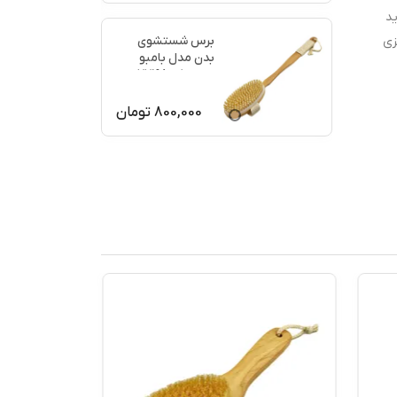
ید
برس شستشوی
زی
بدن مدل بامبو
ماساژ کد 77198
800,000
تومان