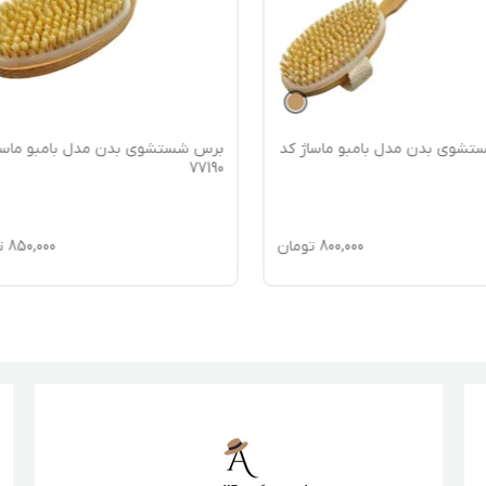
شوی بدن مدل بامبو ماساژ کد
برس شستشوی بدن مدل بامبو ماسا
77190
800,000
تومان
850,000
ت