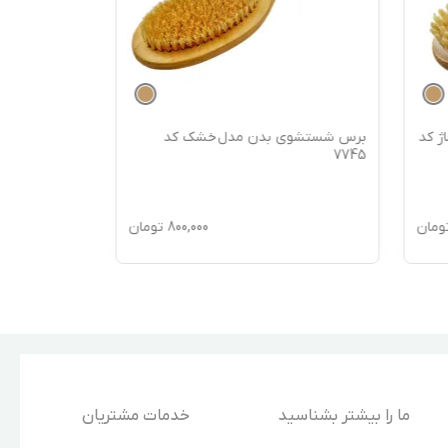
ژ کد
برس شستشوی بدن مدل خشک کد
برس شستشوی 
99194
7745
ومان
800,000
تومان
ما را بیشتر بشناسید
خدمات مشتریان