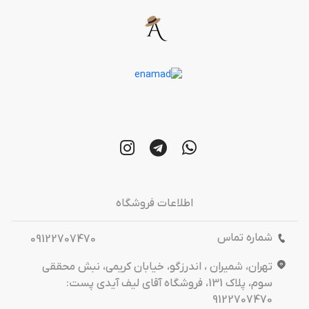
اطلاعات فروشگاه
شماره تماس
09122707470
تهران، شمیران ، اندرزگو، خیابان کریمی، نبش محققی
سوم، پلاک 131، فروشگاه آقای لیف آیدی پست:
9122707470