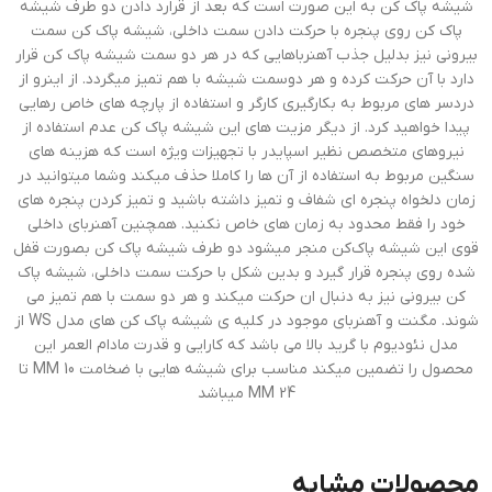
شیشه پاک کن به این صورت است که بعد از قرارد دادن دو طرف شیشه
پاک کن روی پنجره با حرکت دادن سمت داخلی، شیشه پاک کن سمت
بیرونی نیز بدلیل جذب آهنرباهایی که در هر دو سمت شیشه پاک کن قرار
دارد با آن حرکت کرده و هر دوسمت شیشه با هم تمیز میگردد. از اینرو از
دردسر های مربوط به بکارگیری کارگر و استفاده از پارچه های خاص رهایی
پیدا خواهید کرد. از دیگر مزیت های این شیشه پاک کن عدم استفاده از
نیروهای متخصص نظیر اسپایدر با تجهیزات ویژه است که هزینه های
سنگین مربوط به استفاده از آن ها را کاملا حذف میکند وشما میتوانید در
زمان دلخواه پنجره ای شفاف و تمیز داشته باشید و تمیز کردن پنجره های
خود را فقط محدود به زمان های خاص نکنید. همچنین آهنربای داخلی
قوی این شیشه پاک‌کن منجر میشود دو طرف شیشه پاک کن بصورت قفل
شده روی پنجره قرار گیرد و بدین شکل با حرکت سمت داخلی، شیشه پاک
کن بیرونی نیز به دنبال ان حرکت میکند و هر دو سمت با هم تمیز می
شوند. مگنت و آهنربای موجود در کلیه ی شیشه پاک کن های مدل WS از
مدل نئودیوم با گرید بالا می باشد که کارایی و قدرت مادام العمر این
محصول را تضمین میکند مناسب برای شیشه هایی با ضخامت 10 MM تا
24 MM میباشد
محصولات مشابه