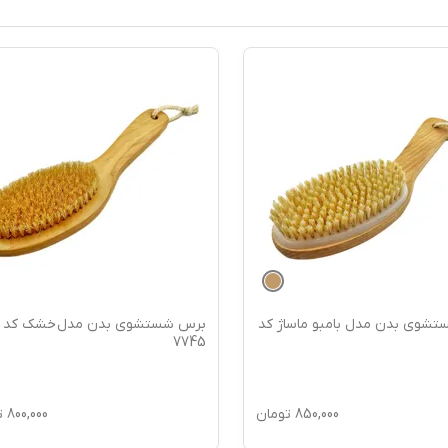
شوی بدن مدل بامبو ماساژ کد
برس شستشوی بدن مدل خشک کد
7745
850,000
تومان
800,000
ت