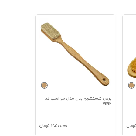
برس شستشوی بدن مدل مو اسب کد
برس شستشوی
99193
99194
ومان
3,500,000
تومان