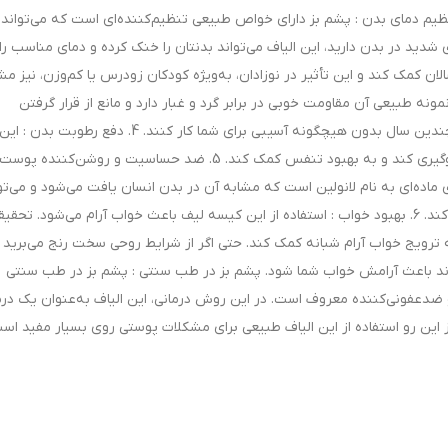
‌ای هستند که به تقویت بدن کمک می‌کنند. 2. تنظیم دمای بدن : پشم بز دارای خواص طبیعی تنظیم‌کننده‌ای است که می‌توان
د در بدن دارید، این الیاف می‌تواند بدنتان را خنک کرده و دمای مناسب را
لان کمک کند و این تأثیر در نوزادان، به‌ویژه کودکان زودرس یا کم‌وزن، نیز م
دن : نمونه طبیعی آن مقاومت خوبی در برابر گرد و غبار دارد و مانع از قرار گرفتن
میکروب‌ها روی این الیاف می‌گردد.. این الیاف می‌توانند چندین سال بدون هیچگونه آسیبی برای شما کار کنند. 4. دف
پشم می‌تواند رطوبت را خارج کرده و از رشد باکتری‌ها جلوگیری کند و به بهبود تنفس کمک کند. 5. ضد حساسیت و روشن‌
ه‌ای به نام لانولین است که مشابه آن در بدن انسان یافت می‌شود و می‌تو
به کاهش خستگی و بیماری‌های پوستی مانند اگزما کمک کند. 6. بهبود خواب : استفاده از این کیسه لیف باعث خواب آرام می‌شود. تحق
ترویج خواب آرام شبانه کمک کند. حتی اگر از شرایط روحی سخت رنج می‌برید 
تواند باعث آرامش خواب شما شود. پشم بز در طب سنتی : پشم بز در طب سنتی
 ضدعفونی‌کننده معروف است. در این روش درمانی، این الیاف به‌عنوان یک در
 این رو استفاده از این الیاف طبیعی برای مشکلات پوستی روی بسیار مفید اس