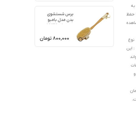
د به
برس شستشوی
 حفظ
بدن مدل بامبو
شاهده
ماساژ کد 77198
800,000
تومان
ع رطوبت بدن : این نوع
کننده پوست : این
اند
یقات
و
مان
ت.