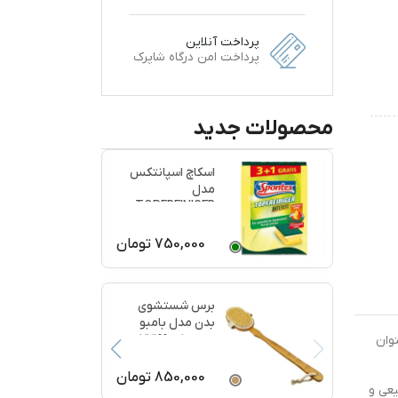
پرداخت آنلاین
پرداخت امن درگاه شاپرک
محصولات جدید
اسکاچ اسپانتکس
مدل
TOPFREINIGER
بسته 4 عددی
750,000
تومان
برس شستشوی
بدن مدل بامبو
ماساژ کد 77199
وان
850,000
تومان
یعی و