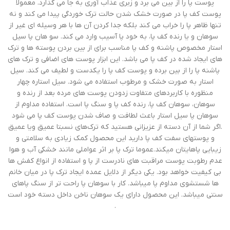
پوست پا را از بین می برد و زبری عذاب آوری به جا می گذارد. معمولا
پوست کف پا در صورت خشک شدن حالت ترک خوردگی پیدا می کند و نه
تنها ظاهر پا را خراب می کند بلکه جدا کردن آن ها با هر وسیله ای غیر از
سوهان و یا رنده کف پا، به خود پا آسیب وارد می کند. سو هان پا سیل
استار مخصوص پاشنه و کف پا مناسب برای از بین بردن پوسته ها و ترک
های ایجاد شده در کف پا می باشد. این ابزار پوست های اضافی و ترک های
پاشنه پا را از بین برده و پوست کف پا را یکدست و لطیف می کند. سیل
استار به صورت خشک و مرطوب استفاده می شود. سیل استاره چهار
منظوره با کاربردهای متفاوت زدودن پوست های مرده بعد از رنده و
سوهان، سوهان کف پا، رنده کف پا و سنگ پا است. استفاده مداوم از
سوهان پا سیل استار باعث لطافت و صاف شدن پوست کف پا می شود
.اگر شما از آن دسته از عزیزانی هستید که ترک‌های نسبتا عمیق ویا عمیق
و پوستهای سفت کف پا دارید این محصول کمک زیادی به سلامتی و
زیبایی پاهایتان میکند.عموما ترک پا بر اثر عواملی مانند خشکی آب و هوا
عدم رطوبت پوست مراقبت های نادرست از پا و استفاده از انواع کفش ها
بی کیفیت خواهد بود. یکی دیگر از دلایل عمده ایجاد ترک پا در میان خانم
ها شستشوی مداوم پا میباشد. کار با سوهان پا راحت تر از سنگ پاهای
سنتی میباشد. این محصول دارای یک سوهان ناخن داخل دسته خود است
.