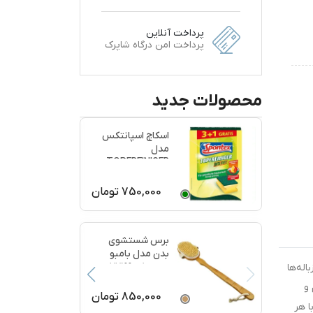
پرداخت آنلاین
پرداخت امن درگاه شاپرک
محصولات جدید
اسکاچ اسپانتکس
مدل
TOPFREINIGER
بسته 4 عددی
750,000
تومان
برس شستشوی
بدن مدل بامبو
ماساژ کد 77199
له‌ها
 و
850,000
تومان
ا هر