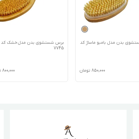
شوی بدن مدل بامبو ماساژ کد
برس شستشوی بدن مدل خشک کد
7745
850,000
تومان
800,000
ت