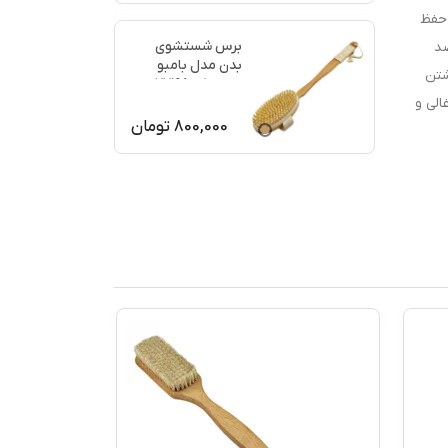
 حفظ
برس شستشوی
صد
بدن مدل بامبو
گشتن
ماساژ کد 77198
الی و
800,000
تومان