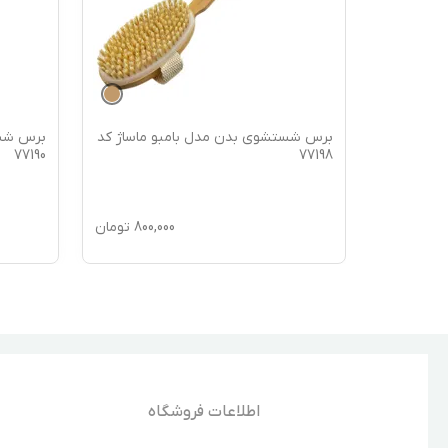
ماساژ کد
برس شستشوی بدن مدل بامبو ماساژ کد
برس شست
77190
77198
850,
تومان
800,000
تومان
اطلاعات فروشگاه