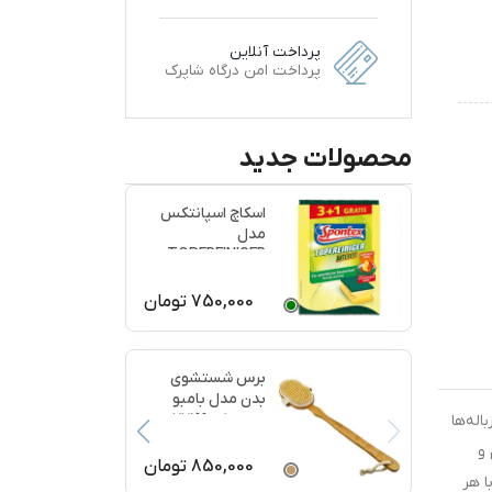
پرداخت آنلاین
پرداخت امن درگاه شاپرک
محصولات جدید
اسکاچ اسپانتکس
مدل
TOPFREINIGER
بسته 4 عددی
750,000
تومان
برس شستشوی
بدن مدل بامبو
ماساژ کد 77199
له‌ها
 و
850,000
تومان
ا هر