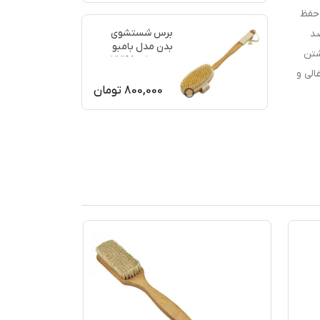
 حفظ
برس شستشوی
صد
بدن مدل بامبو
گشتن
ماساژ کد 77198
الی و
800,000
تومان