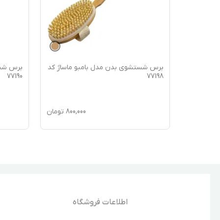
ماساژ کد
برس شستشوی بدن مدل بامبو ماساژ کد
برس شست
77190
77198
850,
تومان
800,000
تومان
اطلاعات فروشگاه