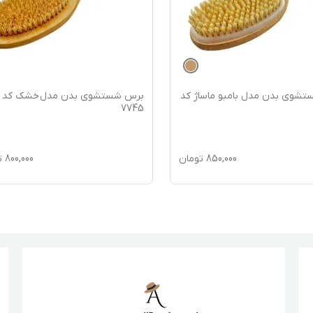
شوی بدن مدل بامبو ماساژ کد
برس شستشوی بدن مدل خشک کد
7745
850,000
تومان
800,000
ت