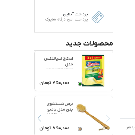
پرداخت آنلاین
پرداخت امن درگاه شاپرک
محصولات جدید
اسکاچ اسپانتکس
مدل
TOPFREINIGER
بسته 4 عددی
750,000
تومان
برس شستشوی
بدن مدل بامبو
ماساژ کد 77199
ا هر
850,000
تومان