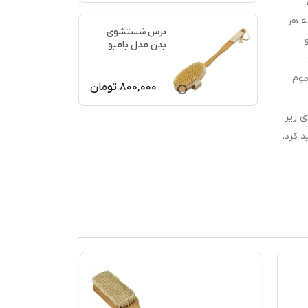
ه هر
برس شستشوی
بدن مدل بامبو
ماساژ کد 77198
س موم
800,000
تومان
ی زیر
 کرد.