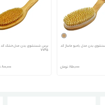
شوی بدن مدل بامبو ماساژ کد
برس شستشوی بدن مدل خشک کد
7745
850,000
تومان
800,000
ت