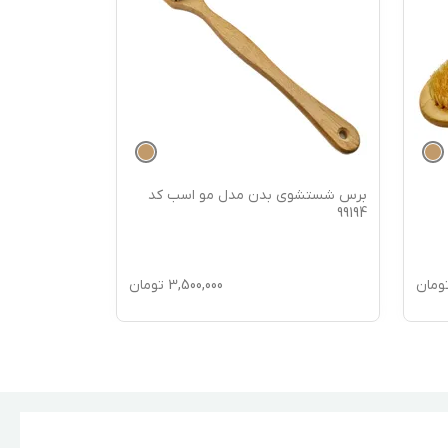
برس شستشوی بدن مدل مو اسب کد
برس شستشوی
99193
99194
ومان
3,500,000
تومان