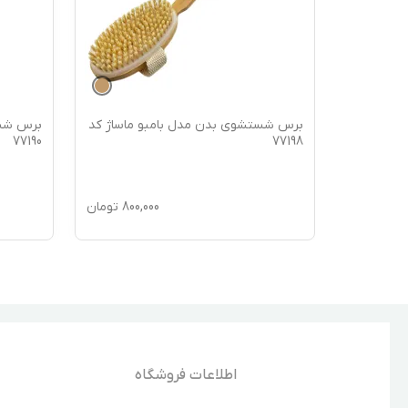
ماساژ کد
برس شستشوی بدن مدل بامبو ماساژ کد
برس شست
77190
77198
850,
تومان
800,000
تومان
اطلاعات فروشگاه