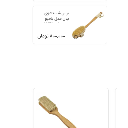
برس شستشوی
بدن مدل بامبو
ماساژ کد 77198
800,000
تومان