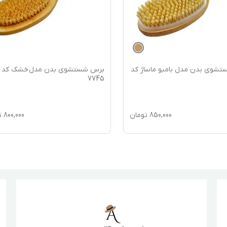
شوی بدن مدل بامبو ماساژ کد
برس شستشوی بدن مدل خشک کد
7745
850,000
تومان
800,000
ت