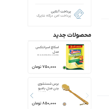
پرداخت آنلاین
پرداخت امن درگاه شاپرک
محصولات جدید
اسکاچ اسپانتکس
مدل
TOPFREINIGER
بسته 4 عددی
750,000
تومان
برس شستشوی
بدن مدل بامبو
ماساژ کد 77199
850,000
تومان