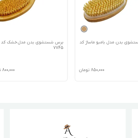
شوی بدن مدل بامبو ماساژ کد
برس شستشوی بدن مدل خشک کد
7745
850,000
تومان
800,000
ت