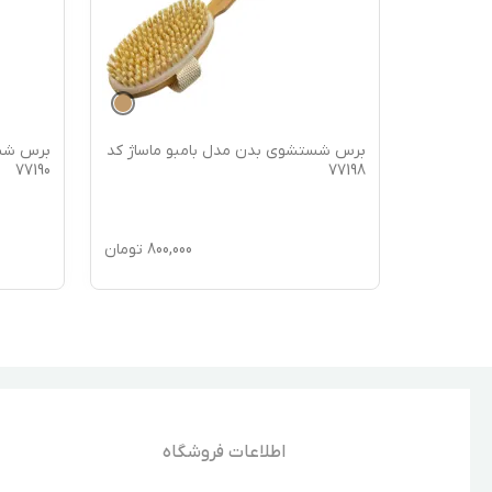
ماساژ کد
برس شستشوی بدن مدل بامبو ماساژ کد
برس شست
77190
77198
850,
تومان
800,000
تومان
اطلاعات فروشگاه