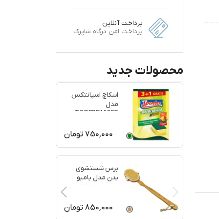
پرداخت آنلاین
پرداخت امن درگاه شاپرک
محصولات جدید
اسکاچ اسپانتکس
مدل
TOPFREINIGER
بسته 4 عددی
750,000
تومان
برس شستشوی
بدن مدل بامبو
ماساژ کد 77199
850,000
تومان