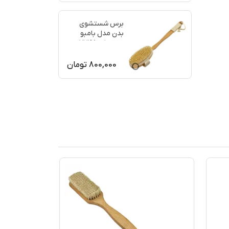
برس شستشوی
بدن مدل بامبو
ماساژ کد 77198
800,000
تومان