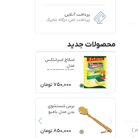
پرداخت آنلاین
پرداخت امن درگاه شاپرک
محصولات جدید
اسکاچ اسپانتکس
مدل
TOPFREINIGER
بسته 4 عددی
750,000
تومان
برس شستشوی
بدن مدل بامبو
ماساژ کد 77199
اد بزرگ و اقتصادی ( قطر 4.5 و ضخامت 2 سانتی متر و وزن هر عدد 50 گرم )
850,000
تومان