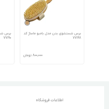
ماساژ کد
برس شستشوی بدن مدل بامبو ماساژ کد
برس شست
77190
77198
850,
تومان
800,000
تومان
اطلاعات فروشگاه