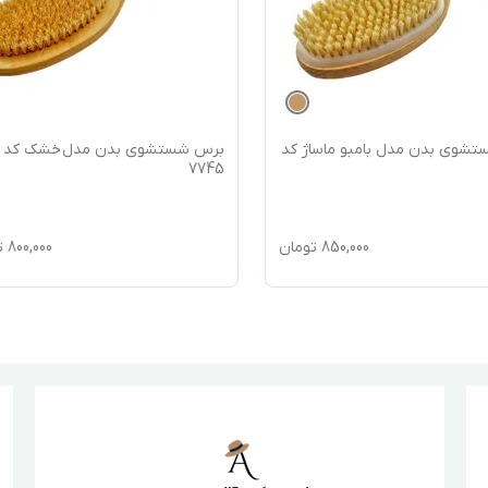
شوی بدن مدل بامبو ماساژ کد
برس شستشوی بدن مدل خشک کد
7745
850,000
تومان
800,000
ت