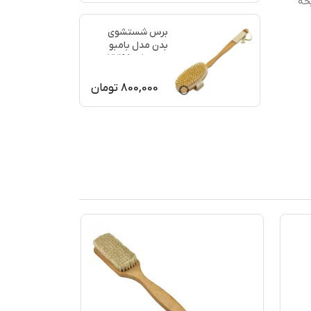
حه
برس شستشوی
بدن مدل بامبو
ماساژ کد 77198
800,000
تومان