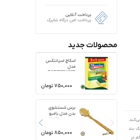
پرداخت آنلاین
پرداخت امن درگاه شاپرک
محصولات جدید
اسکاچ اسپانتکس
مدل
TOPFREINIGER
بسته 4 عددی
750,000
تومان
برس شستشوی
بدن مدل بامبو
ماساژ کد 77199
می‌کند.
ک بند
850,000
تومان
م تر