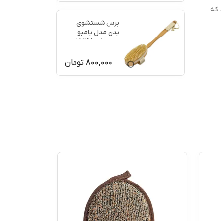
 که
برس شستشوی
بدن مدل بامبو
ماساژ کد 77198
800,000
تومان