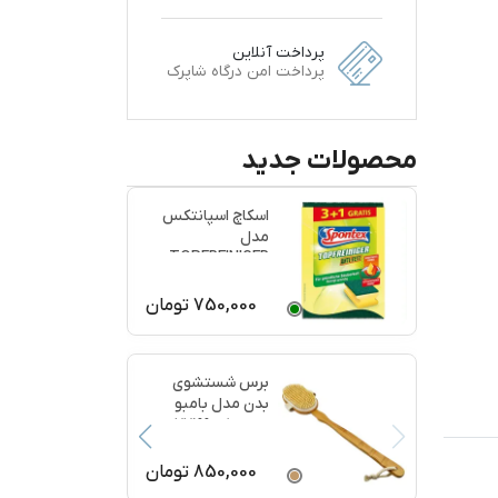
پرداخت آنلاین
پرداخت امن درگاه شاپرک
محصولات جدید
اسکاچ اسپانتکس
مدل
TOPFREINIGER
بسته 4 عددی
750,000
تومان
برس شستشوی
بدن مدل بامبو
ماساژ کد 77199
850,000
تومان