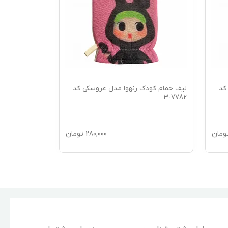
کد
لیف حمام کودک رنهوا مدل عروسکی کد
لیف حمام کود
7782-2
7782-3
ومان
280,000
تومان