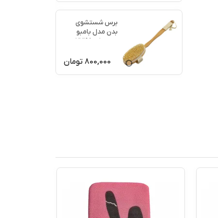
برس شستشوی
بدن مدل بامبو
ماساژ کد 77198
800,000
تومان