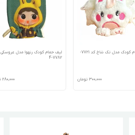
لیف حمام کودک مدل تک شاخ کد 7721-
لیف حمام کودک رنهوا مدل عروسکی 
7782-4
300,000
تومان
280,000
ت