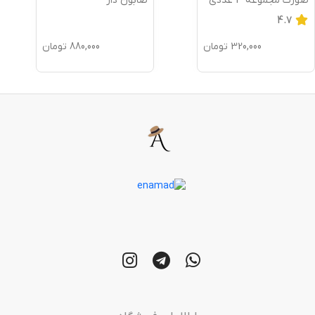
صورت مجموعه 3 عددی
صابون دار
4.7
320,000
تومان
880,000
تومان