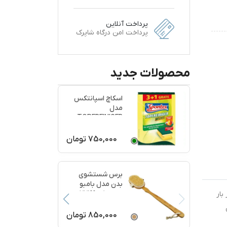
پرداخت آنلاین
پرداخت امن درگاه شاپرک
محصولات جدید
اسکاچ اسپانتکس
مدل
TOPFREINIGER
بسته 4 عددی
750,000
تومان
برس شستشوی
بدن مدل بامبو
ماساژ کد 77199
 بار
850,000
تومان