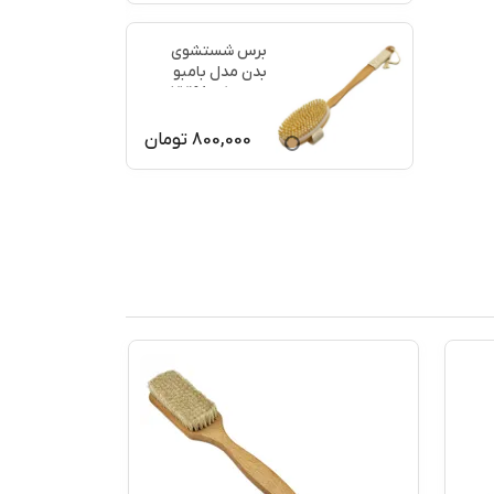
برس شستشوی
بدن مدل بامبو
ماساژ کد 77198
800,000
تومان