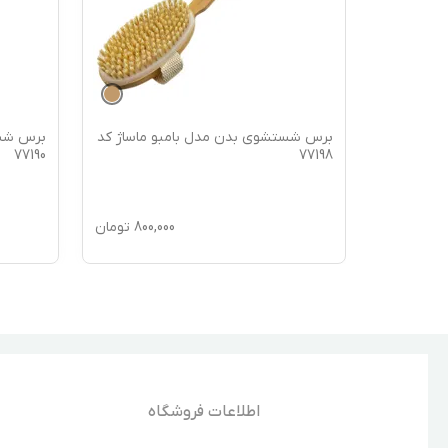
ماساژ کد
برس شستشوی بدن مدل بامبو ماساژ کد
برس شست
77190
77198
850,
تومان
800,000
تومان
اطلاعات فروشگاه