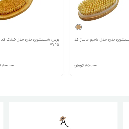
شوی بدن مدل بامبو ماساژ کد
برس شستشوی بدن مدل خشک کد
7745
850,000
تومان
800,000
ت