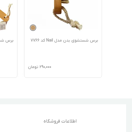
+
1
دل ماساژ
برس شستشوی بدن مدل Nail کد 7766
برس شستش
180,
تومان
290,000
تومان
اطلاعات فروشگاه