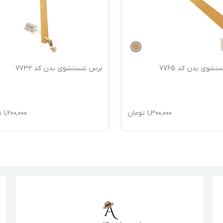
وی بدن کد 7765
برس شستشوی بدن کد 7732
1,300,000
تومان
1,200,000
ت