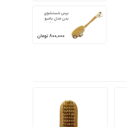
برس شستشوی
بدن مدل بامبو
ماساژ کد 77198
800,000
تومان