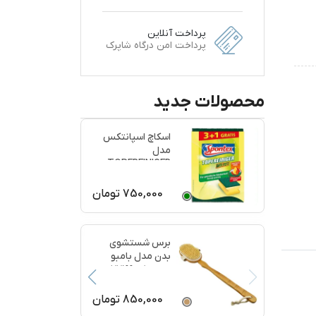
پرداخت آنلاین
پرداخت امن درگاه شاپرک
محصولات جدید
اسکاچ اسپانتکس
مدل
TOPFREINIGER
بسته 4 عددی
750,000
تومان
برس شستشوی
بدن مدل بامبو
ماساژ کد 77199
850,000
تومان