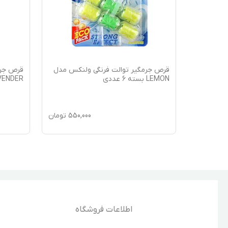
نکس مدل
قرص جرمگیر توالت فرنگی ولنکس مدل
قرص جرم
LEMON بسته 6 عددی
LAVENDER بست
550,
تومان
550,000
تومان
اطلاعات فروشگاه