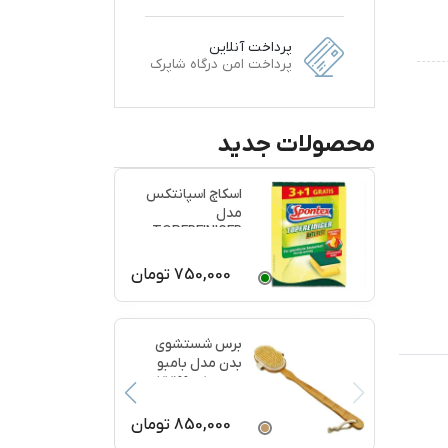
پرداخت آنلاین
پرداخت امن درگاه شاپرک
محصولات جدید
اسکاچ اسپانتکس
مدل
TOPFREINIGER
بسته 4 عددی
750,000
تومان
برس شستشوی
بدن مدل بامبو
ماساژ کد 77199
850,000
تومان