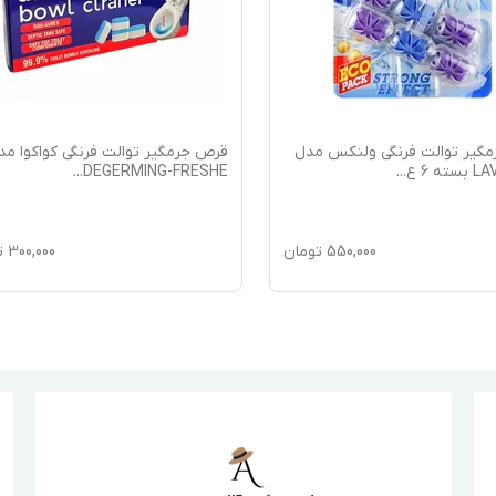
گیر توالت فرنگی ولنکس مدل
قرص جرمگیر توالت فرنگی کواکوا مد
ه 6 ع
...
DEGERMING-FRESHE
...
550,000
تومان
300,000
ت