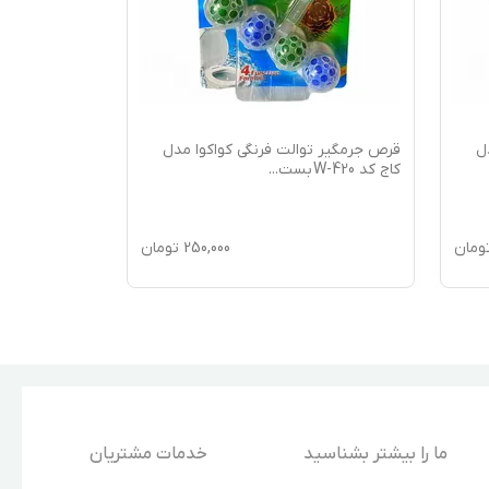
ل
قرص جرمگیر توالت فرنگی کواکوا مدل
قرص جرمگیر ت
کاج کد W-420 بست
...
Lavender کد W-42
ومان
250,000
تومان
ما را بیشتر بشناسید
خدمات مشتریان