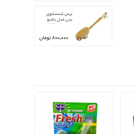
برس شستشوی
بدن مدل بامبو
ماساژ کد 77198
800,000
تومان