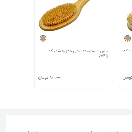
ژ کد
برس شستشوی بدن مدل خشک کد
برس شستشوی 
99194
7745
ومان
800,000
تومان