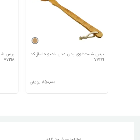
 مدل TOPFREINIGER
برس شستشوی بدن مدل بامبو ماساژ کد
برس شست
77198
77199
750,
تومان
850,000
تومان