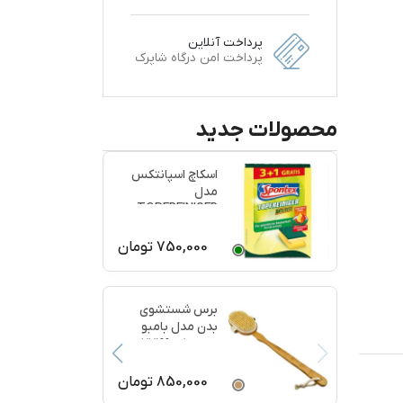
پرداخت آنلاین
پرداخت امن درگاه شاپرک
محصولات جدید
اسکاچ اسپانتکس
مدل
TOPFREINIGER
بسته 4 عددی
750,000
تومان
برس شستشوی
بدن مدل بامبو
ماساژ کد 77199
850,000
تومان