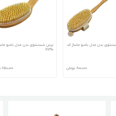
شوی بدن مدل بامبو ماساژ کد
برس شستشوی بدن مدل بامبو ماسا
77190
800,000
تومان
850,000
ت