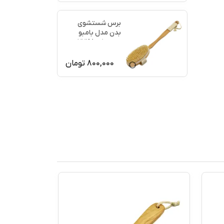
برس شستشوی
بدن مدل بامبو
ماساژ کد 77198
800,000
تومان