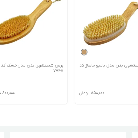
شوی بدن مدل بامبو ماساژ کد
برس شستشوی بدن مدل خشک کد
7745
850,000
تومان
800,000
ت