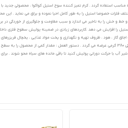
ه مناسب استفاده گردد . کرم تمیز کننده سوح استیل کواکوا ، محصولی جدید با
لف فلزات خصوصا استیل را به طور کامل احیا نموده و براق می نماید . این م
خط و خش را به تاخیر می اندازد و سبب مقاومت و جلوگیری از خوردگی در برا
تیل را افزایش می دهد .کاربردهای زیادی در ضمینه پولیش سطوح فلزی داخل
ت اجاق گاز ، هود ، ظروف تهیه و نگهداری و پخت مواد غذایی ، یخچال فریزرهای 
و .... دارد . بسته بندی محصول به صورت ظروف پلاستیکی 380 گرمی عرضه می گردد . دستور العمل : مقدار کمی از محصول را به س
ر شیر آب با حرکت دورانی پولیش کنید تا باقی مانده های سیاه محو شوند . برای