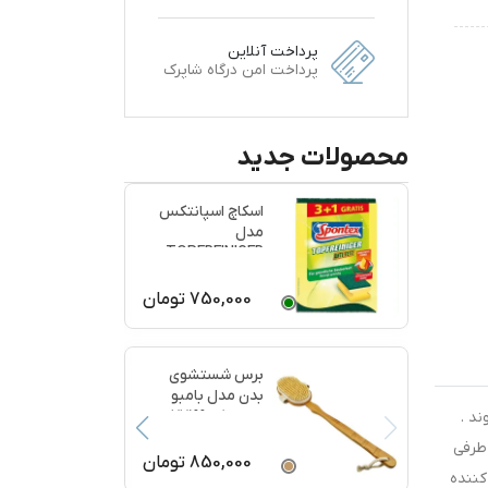
پرداخت آنلاین
پرداخت امن درگاه شاپرک
محصولات جدید
اسکاچ اسپانتکس
مدل
TOPFREINIGER
بسته 4 عددی
750,000
تومان
برس شستشوی
بدن مدل بامبو
ماساژ کد 77199
د .
 طرفی
850,000
تومان
کننده