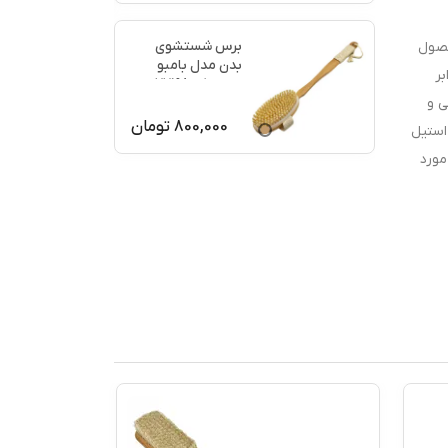
برس شستشوی
حصول
بدن مدل بامبو
بر
ماساژ کد 77198
ی و
800,000
تومان
استیل
طح مورد