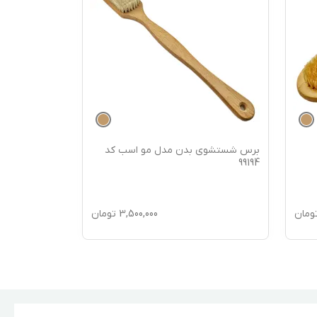
برس شستشوی بدن مدل مو اسب کد
برس شستشوی
99193
99194
ومان
3,500,000
تومان