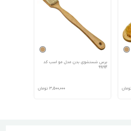
برس شستشوی بدن مدل مو اسب کد
برس شستشوی
99193
99194
ومان
3,500,000
تومان