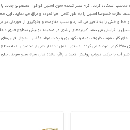
ه مناسب استفاده گردد . کرم تمیز کننده سوح استیل کواکوا ، محصولی جدید با
لف فلزات خصوصا استیل را به طور کامل احیا نموده و براق می نماید . این م
خط و خش را به تاخیر می اندازد و سبب مقاومت و جلوگیری از خوردگی در برا
تیل را افزایش می دهد .کاربردهای زیادی در ضمینه پولیش سطوح فلزی داخل
ت اجاق گاز ، هود ، ظروف تهیه و نگهداری و پخت مواد غذایی ، یخچال فریزرهای 
و .... دارد . بسته بندی محصول به صورت ظروف پلاستیکی 380 گرمی عرضه می گردد . دستور العمل : مقدار کمی از محصول را به س
ر شیر آب با حرکت دورانی پولیش کنید تا باقی مانده های سیاه محو شوند . برای