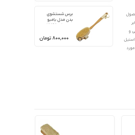
برس شستشوی
حصول
بدن مدل بامبو
بر
ماساژ کد 77198
ی و
800,000
تومان
استیل
طح مورد