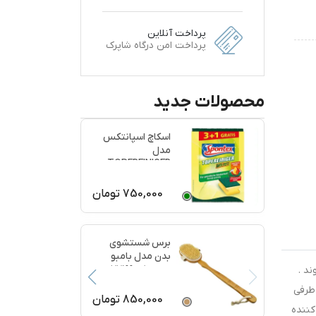
پرداخت آنلاین
پرداخت امن درگاه شاپرک
محصولات جدید
اسکاچ اسپانتکس
مدل
TOPFREINIGER
بسته 4 عددی
750,000
تومان
برس شستشوی
بدن مدل بامبو
ماساژ کد 77199
د .
 طرفی
850,000
تومان
کننده