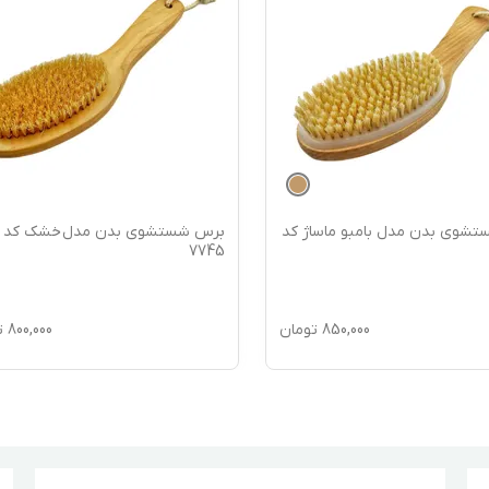
شوی بدن مدل بامبو ماساژ کد
برس شستشوی بدن مدل خشک کد
7745
850,000
تومان
800,000
ت