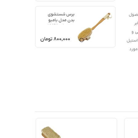
برس شستشوی
حصول
بدن مدل بامبو
بر
ماساژ کد 77198
ی و
800,000
تومان
استیل
طح مورد