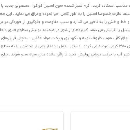
ه مناسب استفاده گردد . کرم تمیز کننده سوح استیل کواکوا ، محصولی جدید با
لف فلزات خصوصا استیل را به طور کامل احیا نموده و براق می نماید . این م
خط و خش را به تاخیر می اندازد و سبب مقاومت و جلوگیری از خوردگی در برا
تیل را افزایش می دهد .کاربردهای زیادی در ضمینه پولیش سطوح فلزی داخل
ت اجاق گاز ، هود ، ظروف تهیه و نگهداری و پخت مواد غذایی ، یخچال فریزرهای 
و .... دارد . بسته بندی محصول به صورت ظروف پلاستیکی 380 گرمی عرضه می گردد . دستور العمل : مقدار کمی از محصول را به س
ر شیر آب با حرکت دورانی پولیش کنید تا باقی مانده های سیاه محو شوند . برای