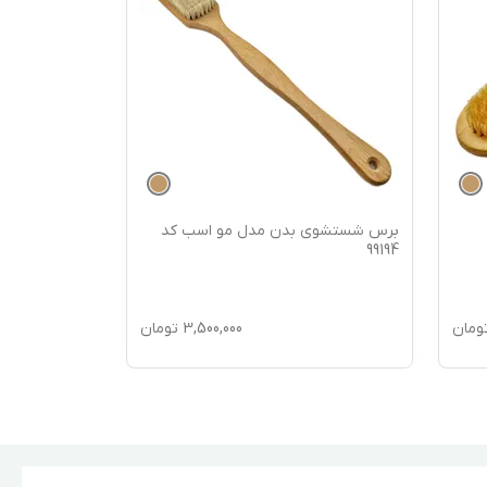
برس شستشوی بدن مدل مو اسب کد
برس شستشوی
99193
99194
ومان
3,500,000
تومان