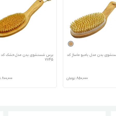
شوی بدن مدل بامبو ماساژ کد
برس شستشوی بدن مدل خشک کد
7745
850,000
تومان
800,000
ت