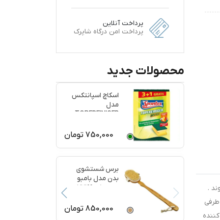
پرداخت آنلاین
پرداخت امن درگاه شاپرک
محصولات جدید
اسکاچ اسپانتکس
مدل
TOPFREINIGER
بسته 4 عددی
750,000
تومان
برس شستشوی
بدن مدل بامبو
ماساژ کد 77199
د .
 طرفی
850,000
تومان
کننده