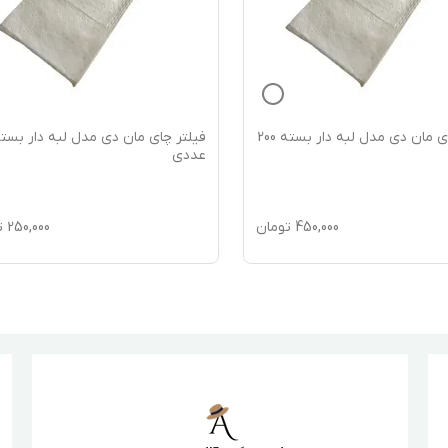
فیلتر چای مان دی مدل لبه دار بسته 200
عددی
450,000
تومان
250,000
ت