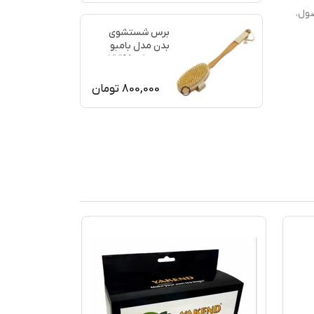
ول،
برس شستشوی
بدن مدل بامبو
ماساژ کد 77198
800,000
تومان