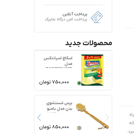
پرداخت آنلاین
پرداخت امن درگاه شاپرک
محصولات جدید
اسکاچ اسپانتکس
مدل
TOPFREINIGER
بسته 4 عددی
750,000
تومان
برس شستشوی
بدن مدل بامبو
ماساژ کد 77199
اه
که
850,000
تومان
رد،