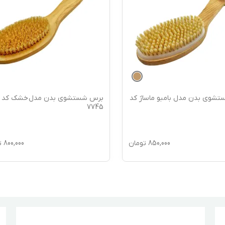
شوی بدن مدل بامبو ماساژ کد
برس شستشوی بدن مدل خشک کد
7745
850,000
تومان
800,000
ت