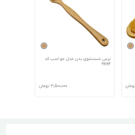
برس شستشوی بدن مدل مو اسب کد
برس شستشوی
99193
99194
ومان
3,500,000
تومان