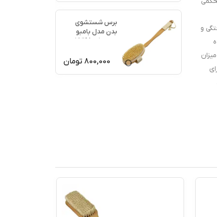
در پوش محکمی
برس شستشوی
تگی و
بدن مدل بامبو
ماساژ کد 77198
ه
میزان
800,000
تومان
ای