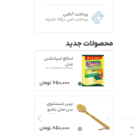
پرداخت آنلاین
پرداخت امن درگاه شاپرک
محصولات جدید
اسکاچ اسپانتکس
مدل
TOPFREINIGER
بسته 4 عددی
750,000
تومان
برس شستشوی
بدن مدل بامبو
ماساژ کد 77199
به
850,000
تومان