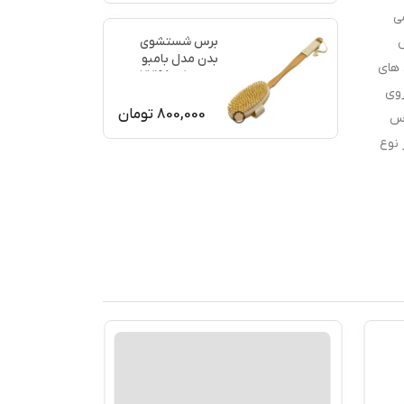
ی
برس شستشوی
س
بدن مدل بامبو
 های
ماساژ کد 77198
روی
800,000
تومان
رس
 در نوع