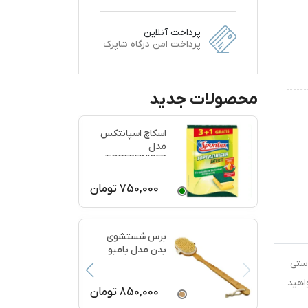
پرداخت آنلاین
پرداخت امن درگاه شاپرک
محصولات جدید
اسکاچ اسپانتکس
مدل
TOPFREINIGER
بسته 4 عددی
750,000
تومان
برس شستشوی
بدن مدل بامبو
ماساژ کد 77199
ستی
اهید
850,000
تومان