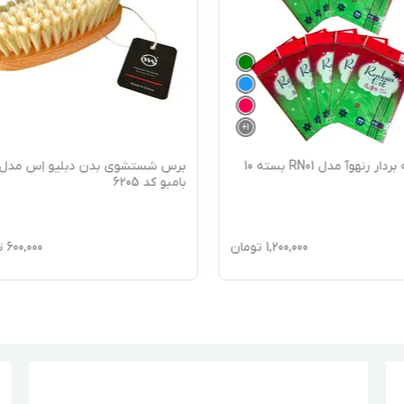
+
1
لیف لایه بردار رنهوآ مدل RN01 بسته 10
برس شستشوی بدن دبلیو اِس مدل
بامبو کد 6205
1,200,000
تومان
600,000
ت