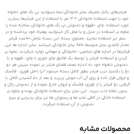
فیلترهای یکبار مصرف سایز خانوادگی:شما میتوانید تی بگ های دلخواه
خود را جهت استفاده خانوادگی 2-3 نفر با استفاده از این فیلترها بسازید .
مورد استفاده :چای –قهوه و دمنوش تی بگ های خانوادگی ساخته شده را
علاوه بر استفاده در منزل و یا محل کار میتوانید بهمراه خود برداشته و در
سفر نیز استفاده نمایید. محتوی بسته: این بسته شامل 100عدد فیلتر
نخدار کاغذی سایز متوسط 8x10 سایز خانوادگی میباشد. سایر اندازه ها :این
فیلترها در اندازه های شخصی –خانوادگی و مهمانی تولید میگردند. نحوه پر
کردن و استفاده: فیلتر را توسط یک قاشق چای خوری با چای –قهوه و یا
دمنوش دلخواه خود به اندازه نصف فضای فیلتر پر نموده سپس هر دو
نخ را بکشید درب فیلتر بطور کامل بسته میشود آنرا داخل قوری ، فلاسک
و لیوان قرار داده و روی آن آب جوش بریزید و بعد از دم کشیدن کامل با
گرفتن نخ فیلتر را از قوری، فلاسک و لیوان خارج نموده و از دمنوش زلال و
بدون تفاله لذت ببرید . این سایز برای استفاده خانوادگی بوده و علاوه بر
استفاده خانگی در کافی شاپ ها و رستوران ها نیز برای پذیرایی و سرو
دمنوش از آن استفاده میگردد. .
محصولات مشابه