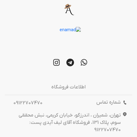
اطلاعات فروشگاه
شماره تماس
09122707470
تهران، شمیران ، اندرزگو، خیابان کریمی، نبش محققی
سوم، پلاک 131، فروشگاه آقای لیف آیدی پست:
9122707470