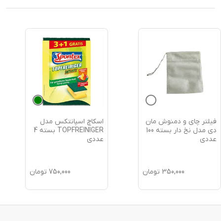
فیلتر چای و دمنوش مان
اسکاچ اسپانتکس مدل
دی مدل نخ دار بسته 100
TOPFREINIGER بسته 4
عددی
عددی
350,000
تومان
750,000
تومان