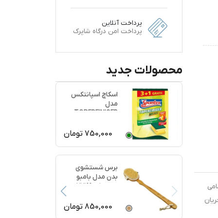
پرداخت آنلاین
پرداخت امن درگاه شاپرک
محصولات جدید
اسکاچ اسپانتکس
مدل
TOPFREINIGER
بسته 4 عددی
750,000
تومان
برس شستشوی
بدن مدل بامبو
ماساژ کد 77199
امی
ریان
850,000
تومان