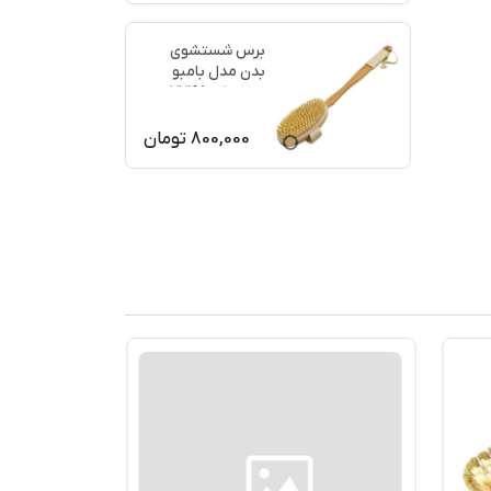
برس شستشوی
بدن مدل بامبو
ماساژ کد 77198
800,000
تومان