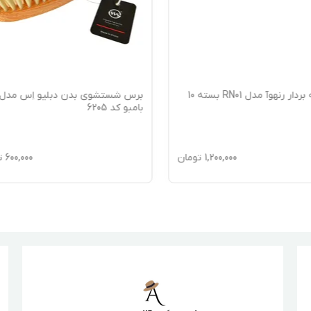
لیف لایه بردار رنهوآ مدل RN01 بسته 10
برس شستشوی بدن دبلیو اِس مدل
بامبو کد 6205
1,200,000
تومان
600,000
ت