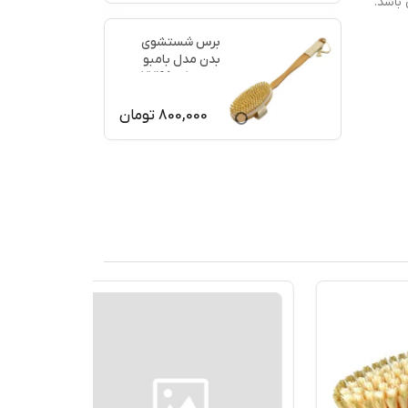
باشد.
برس شستشوی
بدن مدل بامبو
ماساژ کد 77198
800,000
تومان