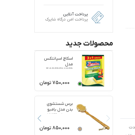
پرداخت آنلاین
پرداخت امن درگاه شاپرک
محصولات جدید
اسکاچ اسپانتکس
مدل
TOPFREINIGER
بسته 4 عددی
750,000
تومان
برس شستشوی
بدن مدل بامبو
ماساژ کد 77199
مدت
850,000
تومان