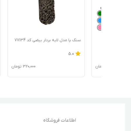
سنگ پا مدل لایه بردار بیضی کد 77134
عددی
5.0
250,
تومان
320,000
تومان
اطلاعات فروشگاه