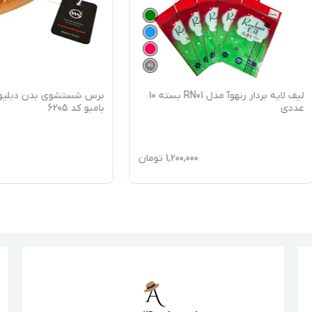
+
1
لیف لایه بردار رنهوآ مدل RN01 بسته 10
برس شستشوی بدن دبلیو اِس مدل
بامبو کد 6205
1,200,000
تومان
600,000
ت