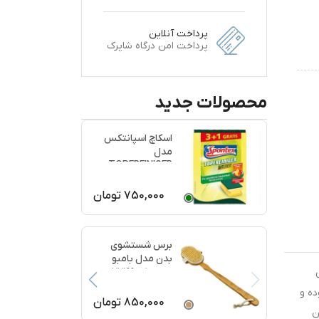
پرداخت آنلاین
پرداخت امن درگاه شاپرک
محصولات جدید
اسکاچ اسپانتکس
مدل
TOPFREINIGER
بسته 4 عددی
750,000
تومان
برس شستشوی
بدن مدل بامبو
ماساژ کد 77199
ده و
850,000
تومان
ن