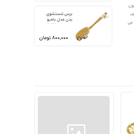
ون
برس شستشوی
کف
بدن مدل بامبو
 می
ماساژ کد 77198
800,000
تومان