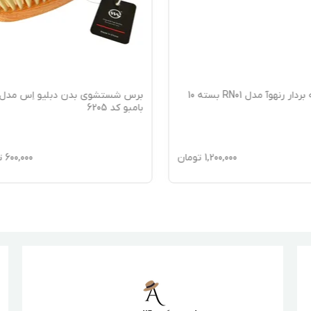
لیف لایه بردار رنهوآ مدل RN01 بسته 10
برس شستشوی بدن دبلیو اِس مدل
بامبو کد 6205
1,200,000
تومان
600,000
ت