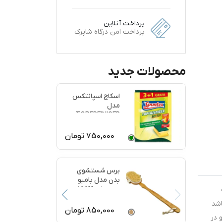
پرداخت آنلاین
پرداخت امن درگاه شاپرک
محصولات جدید
اسکاچ اسپانتکس
مدل
TOPFREINIGER
بسته 4 عددی
750,000
تومان
برس شستشوی
بدن مدل بامبو
ماساژ کد 77199
که
اشد
850,000
تومان
 در