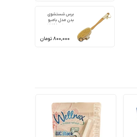
برس شستشوی
بدن مدل بامبو
ماساژ کد 77198
800,000
تومان