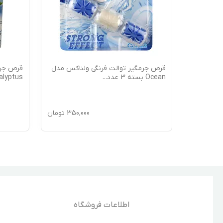
ناکس مدل
قرص جرمگیر توالت فرنگی ولناکس مدل
قرص جرم
Ocean بسته 3 عدد
...
Eucalyptus
350,
تومان
350,000
تومان
اطلاعات فروشگاه