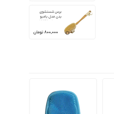
برس شستشوی
بدن مدل بامبو
ماساژ کد 77198
800,000
تومان