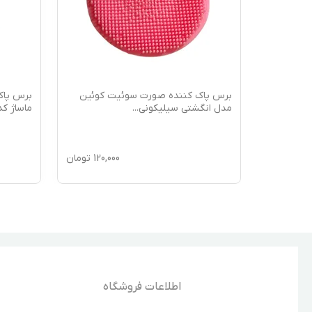
 کوئین
برس پاک کننده صورت سوئیت کوئین
برس پاک
مدل انگشتی سیلیکونی
...
ماساژ کد 09
120,
تومان
120,000
تومان
اطلاعات فروشگاه