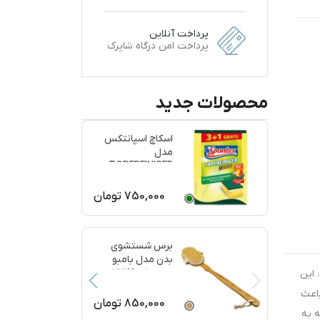
پرداخت آنلاین
پرداخت امن درگاه شاپرک
محصولات جدید
اسکاچ اسپانتکس
مدل
TOPFREINIGER
بسته 4 عددی
750,000
تومان
برس شستشوی
بدن مدل بامبو
ماساژ کد 77199
 این
باعث
850,000
تومان
 به