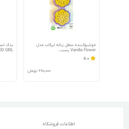
زوا مدل
خوشبوکننده سطل زباله ایرگات مدل
یدک اسپ
Vanilla Flower بست
...
GOOD GIRL ح
5.0
85,0
تومان
280,000
تومان
اطلاعات فروشگاه