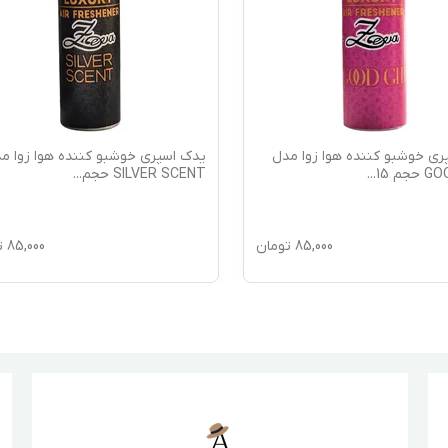
ری خوشبو کننده هوا زوا مدل
یدک اسپری خوشبو کننده هوا زوا م
جم 15
...
SILVER SCENT حجم
...
85,000
تومان
85,000
ت