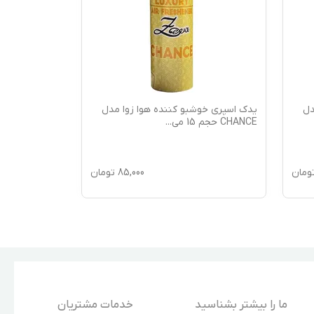
دل
یدک اسپری خوشبو کننده هوا زوا مدل
یدک اسپری خو
CHANCE حجم 15 می
...
VIP 212 حجم 15 م
ومان
85,000
تومان
ما را بیشتر بشناسید
خدمات مشتریان