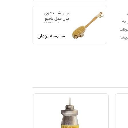
برس شستشوی
بدن مدل بامبو
 به
ماساژ کد 77198
ولات
800,000
تومان
میشه