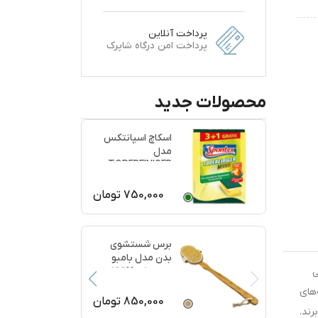
پرداخت آنلاین
پرداخت امن درگاه شاپرک
محصولات جدید
اسکاچ اسپانتکس
مدل
TOPFREINIGER
بسته 4 عددی
750,000
تومان
برس شستشوی
بدن مدل بامبو
ماساژ کد 77199
ی
‌های
850,000
تومان
رند.