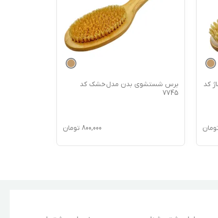
ژ کد
برس شستشوی بدن مدل خشک کد
برس شستشوی 
99194
7745
ومان
800,000
تومان