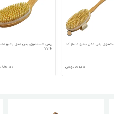
شوی بدن مدل بامبو ماساژ کد
برس شستشوی بدن مدل بامبو ماسا
77190
800,000
تومان
850,000
ت