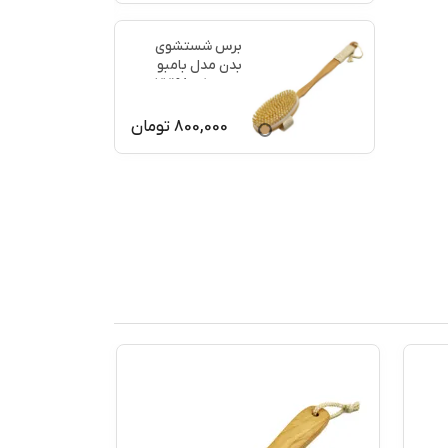
برس شستشوی
بدن مدل بامبو
ماساژ کد 77198
800,000
تومان