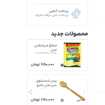
پرداخت آنلاین
پرداخت امن درگاه شاپرک
محصولات جدید
اسکاچ اسپانتکس
مدل
TOPFREINIGER
بسته 4 عددی
750,000
تومان
برس شستشوی
بدن مدل بامبو
ماساژ کد 77199
850,000
تومان