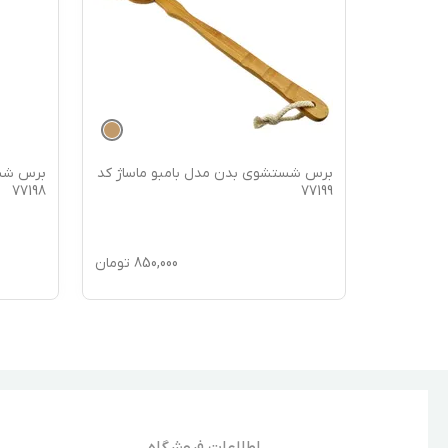
 مدل TOPFREINIGER
برس شستشوی بدن مدل بامبو ماساژ کد
برس شست
77198
77199
750,
تومان
850,000
تومان