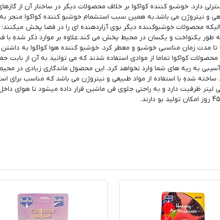
نترلی دارد. خوشبو کننده کواکوا بر خلاف محصولات دیگر در ساختار آن از گازهای
ِ است و حاوی 100 درصد مواد طبیعی و نیتروژن می باشد.به همین سبب استشمام خوشبو کننده کواکوا منجر 
الیکه محصولات خوشبوکننده دیگر بوی آزاردهنده ای را در فضا پخش میکنند؛ ک
ا به طور یکنواخت و یکسان در محیط پخش می کند.علاوه بر موارد ذکر شدهِ با فش
 تا مدت زمان مناسبی خوشبو و معطر کرد. خوشبو کننده هوا کواکوا به داشتن
محصولات کواکوا تماما از موادی استفاده شدند که می‌ توانید به آن از بابت حف
سیبی به ریه های شما وارد نخواهد کرد. این محصول ماندگاری زیادی در محیط 
 ساخته شدهِ با استفاده از مواد طبیعی و نیتروژن می باشد که مناسب برای است
ط خانه و محل کار می باشد. هر واحد حدودا 8 میلی لیتر ظرفیت دارد و به راحتی جلوی فن ماشین قرار داده میشود تا هوای داخل