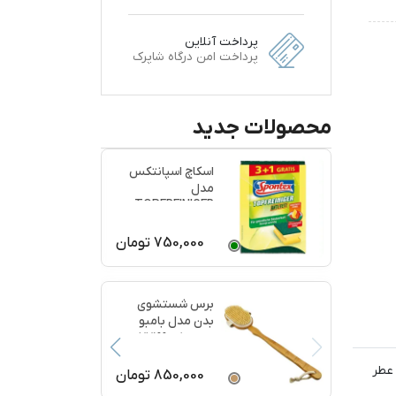
پرداخت آنلاین
پرداخت امن درگاه شاپرک
محصولات جدید
اسکاچ اسپانتکس
مدل
TOPFREINIGER
بسته 4 عددی
750,000
تومان
برس شستشوی
بدن مدل بامبو
ماساژ کد 77199
. عطر
850,000
تومان