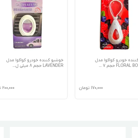
ننده خودرو کواکوا مدل
خوشبو کننده خودرو کواکوا مدل
FLORAL حجم 7
...
LAVENDER حجم 8 میلی ل
...
170,000
تومان
200,000
ت