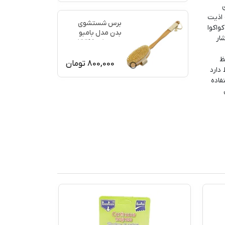
به اذیت
برس شستشوی
واکوا
بدن مدل بامبو
ار
ماساژ کد 77198
ظ
800,000
تومان
دارد
فاده