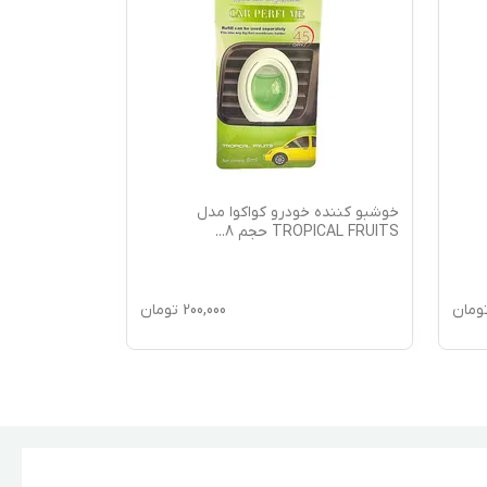
خوشبو کننده خودرو کواکوا مدل
TROPICAL FRUITS حجم 8
...
KAPOK حجم 8 میلی
ومان
200,000
تومان