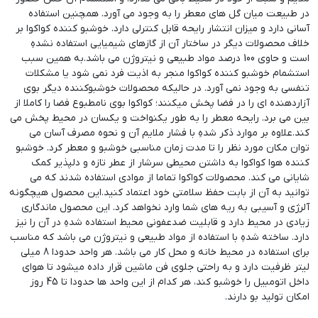
در طبیعت میان گل های معطر را به وجود می آورد. همچنین استفاده
آسانی دارد و میزان انتشار رایحه قابل کنترلی دارد. خوشبو کننده کواکوا بر
خلاف محصولات دیگر در ساختار آن از گازهای شیمیایی استفاده نشدهِ
است و حاوی 100 درصد مواد طبیعی و نیتروژن می باشد.به همین سبب
استشمام خوشبو کننده کواکوا منجر به اذیت فرد نمی شود یا مشکلات
تنفسی به وجود نمی آورد. در حالیکه محصولات خوشبوکننده دیگر بوی
آزاردهنده ای را در فضا پخش میکنند؛ کواکوا بوی نامطبوع فضا را کاملا از
بین می برد. رایحه معطر را به طور یکنواخت و یکسان در محیط پخش می
کند.علاوه بر موارد ذکر شدهِ با فشار ملایم آن و نحوه مصرف آسان می
توان مکان مورد نظر را تا مدت زمان مناسبی خوشبو و معطر کرد. خوشبو
کننده هوا کواکوا به داشتن محیطی سرشار از عطر تازه و دلپذیر کمک
شایانی می کند. محصولات کواکوا تماما از موادی استفاده شدند که می‌
توانید به آن از بابت حفظ سلامتی خود اعتماد کنید.این محصول هیچگونه
آلرژی و آسیبی به ریه های شما وارد نخواهد کرد. این محصول ماندگاری
زیادی در محیط دارد و قابلیت ضدعفونی محیط استفاده شدهِ در آن را نیز
دارد. ساخته شدهِ با استفاده از مواد طبیعی و نیتروژن می باشد که مناسب
برای استفاده در محیط خانه و محل کار می باشد. هر واحد حدودا 8 میلی
لیتر ظرفیت دارد و به راحتی جلوی فن ماشین قرار داده میشود تا هوای
داخل اتومبیل را خوشبو کند، هر کدام از این واحد ها حدودا تا 45 روز
امکان تولید بو دارند.